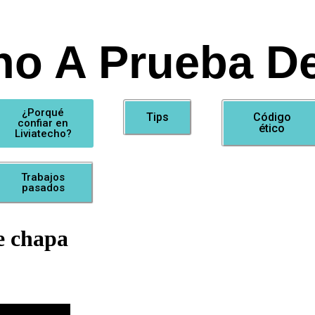
ho A Prueba De
¿Porqué
Tips
Código
confiar en
ético
Liviatecho?
Trabajos
pasados
e chapa