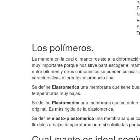
r
P
N
E
R
T
Los polímeros.
La manera en la cual el manto resiste a la deformación
muy importante porque nos sirve para escoger el manto
entre bitumen y otros compuestos se pueden colocar p
características diferentes al producto final.
Se define
Elastomerica
una membrana que tiene buena
temperaturas muy bajas.
Se define
Plastomerica
una membrana que se deforma 
original. Es màs rigida de la elastomerica.
Se define
elasto-plastomerica
una membrana que com
flexibles a bajas temperaturas pero si solicitadas por 
Cual manto es ideal segú