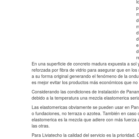
l
p
m
d
m
d
d
e
d
r
En una superficie de concreto madura expuesta a sol y l
reforzada por fibra de vidrio para asegurar que en los
a su forma original generando el fenómeno de la ondu
es mejor evitar los productos más económicos que no ti
Considerando las condiciones de instalación de Panam
debido a la temperatura una mezcla elastomerica seria 
Las elastomericas obviamente se pueden usar en Pan
o fundaciones, no terraza o azotea. También en caso 
elastomerica es la mezcla que adiere con más fuerza 
las otras.
Para Liviatecho la calidad del servicio es la prioridad