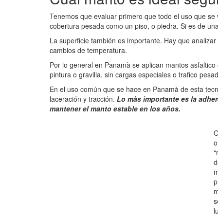
Tenemos que evaluar primero que todo el uso que se va
cobertura pesada como un piso, o piedra. Si es de una 
La superficie también es importante. Hay que analizar
cambios de temperatura.
Por lo general en Panamà se aplican mantos asfaltico 
pintura o gravilla, sin cargas especiales o trafico pesa
En el uso común que se hace en Panamà de esta tecnol
laceración y tracción.
Lo màs importante es la
adher
mantener el manto estable en los años.
O
o
“
d
m
p
m
s
l