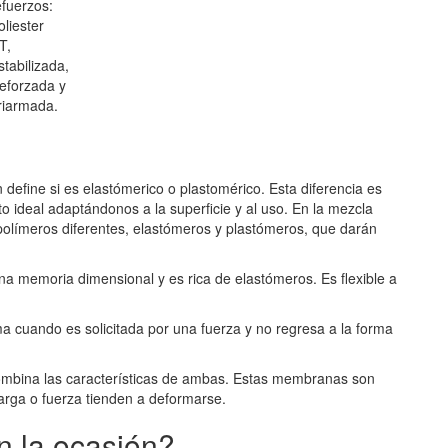
efuerzos:
oliester
T,
stabilizada,
eforzada y
riarmada.
 define si es elastómerico o plastomérico. Esta diferencia es
 ideal adaptándonos a la superficie y al uso. En la mezcla
olímeros diferentes, elastómeros y plastómeros, que darán
 memoria dimensional y es rica de elastómeros. Es flexible a
cuando es solicitada por una fuerza y no regresa a la forma
bina las características de ambas. Estas membranas son
carga o fuerza tienden a deformarse.
n la ocasión?