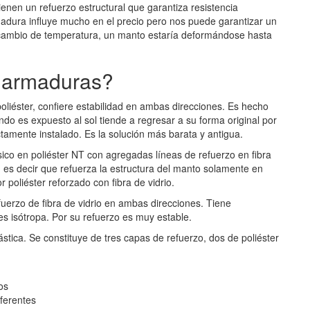
enen un refuerzo estructural que garantiza resistencia
madura influye mucho en el precio pero nos puede garantizar un
a cambio de temperatura, un manto estaría deformándose hasta
s armaduras?
poliéster, confiere estabilidad en ambas direcciones. Es hecho
ndo es expuesto al sol tiende a regresar a su forma original por
amente instalado. Es la solución más barata y antigua.
sico en poliéster NT con agregadas líneas de refuerzo en fibra
o, es decir que refuerza la estructura del manto solamente en
 poliéster reforzado con fibra de vidrio.
fuerzo de fibra de vidrio en ambas direcciones. Tiene
s isótropa. Por su refuerzo es muy estable.
tica. Se constituye de tres capas de refuerzo, dos de poliéster
os
iferentes