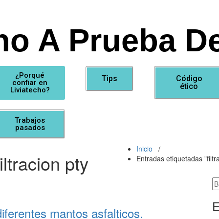
ho A Prueba De
¿Porqué
Tips
Código
confiar en
ético
Liviatecho?
Trabajos
pasados
Inicio
/
iltracion pty
Entradas etiquetadas "filtr
E
diferentes mantos asfalticos.