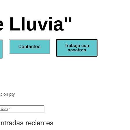
 Lluvia"
Trabaja con
Contactos
nosotros
acion pty"
ntradas recientes