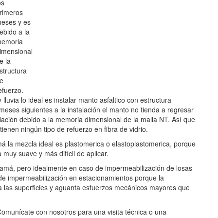
os
rimeros
eses y es
ebido a la
emoria
imensional
e la
structura
e
efuerzo.
luvia lo ideal es instalar manto asfaltico con estructura
 meses siguientes a la instalación el manto no tienda a regresar
lación debido a la memoria dimensional de la malla NT. Así que
enen ningún tipo de refuerzo en fibra de vidrio.
á la mezcla ideal es plastomerica o elastoplastomerica, porque
muy suave y más difícil de aplicar.
amá, pero idealmente en caso de impermeabilización de losas
de impermeabilización en estacionamientos porque la
a las superficies y aguanta esfuerzos mecánicos mayores que
. Comunícate con nosotros para una visita técnica o una