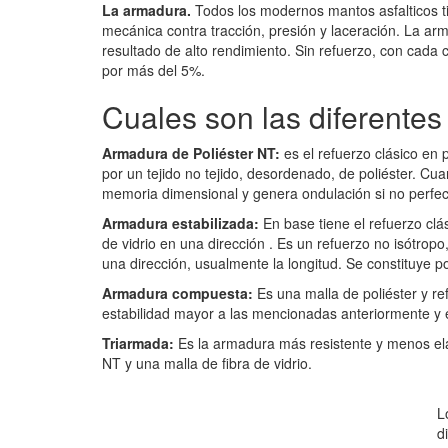
La armadura.
Todos los modernos mantos asfalticos ti
mecánica contra tracción, presión y laceración. La ar
resultado de alto rendimiento. Sin refuerzo, con cad
por más del 5%.
Cuales son las diferente
Armadura de Poliéster NT:
es el refuerzo clásico en 
por un tejido no tejido, desordenado, de poliéster. Cua
memoria dimensional y genera ondulación si no perfect
Armadura estabilizada:
En base tiene el refuerzo clá
de vidrio en una dirección . Es un refuerzo no isótrop
una dirección, usualmente la longitud. Se constituye por
Armadura compuesta:
Es una malla de poliéster y re
estabilidad mayor a las mencionadas anteriormente y e
Triarmada:
Es la armadura más resistente y menos elás
NT y una malla de fibra de vidrio.
L
d