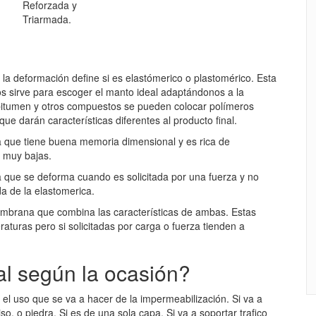
Reforzada y
Triarmada.
 la deformación define si es elastómerico o plastomérico. Esta
s sirve para escoger el manto ideal adaptándonos a la
e bitumen y otros compuestos se pueden colocar polímeros
ue darán características diferentes al producto final.
que tiene buena memoria dimensional y es rica de
s muy bajas.
que se deforma cuando es solicitada por una fuerza y no
da de la elastomerica.
brana que combina las características de ambas. Estas
turas pero si solicitadas por carga o fuerza tienden a
al según la ocasión?
l uso que se va a hacer de la impermeabilización. Si va a
o, o piedra. Si es de una sola capa. Si va a soportar trafico