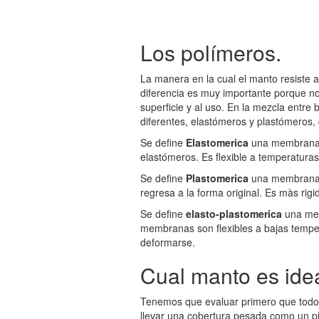
Los polímeros.
La manera en la cual el manto resiste a
diferencia es muy importante porque no
superficie y al uso. En la mezcla entr
diferentes, elastómeros y plastómeros, q
Se define
Elastomerica
una membrana 
elastómeros. Es flexible a temperatura
Se define
Plastomerica
una membrana 
regresa a la forma original. Es màs rigi
Se define
elasto-plastomerica
una mem
membranas son flexibles a bajas tempera
deformarse.
Cual manto es ide
Tenemos que evaluar primero que todo e
llevar una cobertura pesada como un pis