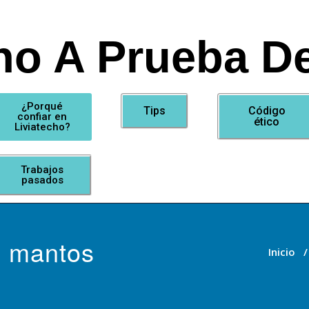
ho A Prueba De
¿Porqué
Tips
Código
confiar en
ético
Liviatecho?
Trabajos
pasados
s mantos
Inicio