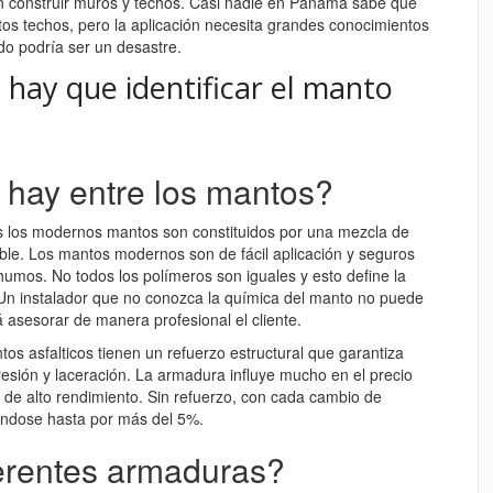
 construir muros y techos. Casi nadie en Panamá sabe que
stos techos, pero la aplicación necesita grandes conocimientos
ado podría ser un desastre.
 hay que identificar el manto
 hay entre los mantos?
 los modernos mantos son constituidos por una mezcla de
ble. Los mantos modernos son de fácil aplicación y seguros
humos. No todos los polímeros son iguales y esto define la
. Un instalador que no conozca la química del manto no puede
 asesorar de manera profesional el cliente.
s asfalticos tienen un refuerzo estructural que garantiza
resión y laceración. La armadura influye mucho en el precio
 de alto rendimiento. Sin refuerzo, con cada cambio de
ándose hasta por más del 5%.
ferentes armaduras?