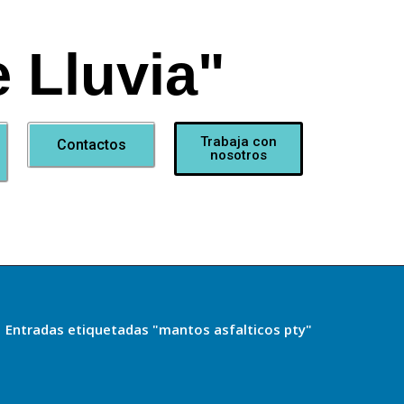
 Lluvia"
Trabaja con
Contactos
nosotros
/
Entradas etiquetadas "mantos asfalticos pty"