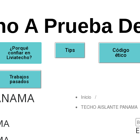
ho A Prueba De
¿Porqué
Tips
Código
confiar en
ético
Liviatecho?
Trabajos
pasados
PANAMA
Inicio
/
TECHO AISLANTE PANAMA
MA
E
MA