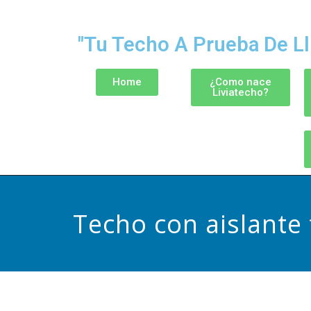
"Tu Techo A Prueba De Ll
Home
¿Como nace
Liviatecho?
Techo con aislante