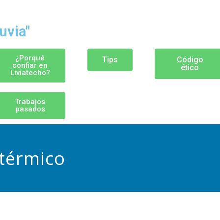
uvia"
¿Porqué
Tips
Código
confiar en
ético
Liviatecho?
Trabajos
pasados
 térmico