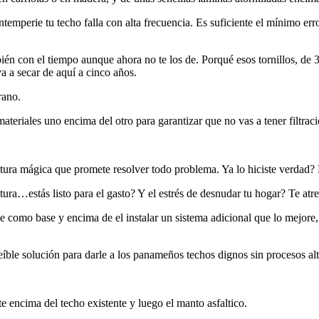
intemperie tu techo falla con alta frecuencia. Es suficiente el mínimo erro
bién con el tiempo aunque ahora no te los de. Porqué esos tornillos, de
a a secar de aquí a cinco años.
rano.
materiales uno encima del otro para garantizar que no vas a tener filtrac
pintura mágica que promete resolver todo problema. Ya lo hiciste verda
tura…estás listo para el gasto? Y el estrés de desnudar tu hogar? Te a
nte como base y encima de el instalar un sistema adicional que lo mejore,
reíble solución para darle a los panameños techos dignos sin procesos al
te encima del techo existente y luego el manto asfaltico.