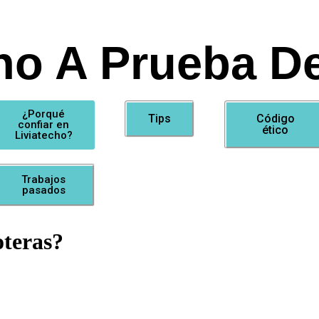
ho A Prueba De
¿Porqué
Tips
Código
confiar en
ético
Liviatecho?
Trabajos
pasados
oteras?