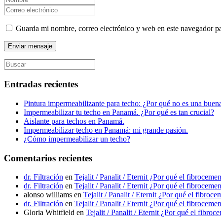
Guarda mi nombre, correo electrónico y web en este navegador p
Entradas recientes
Pintura impermeabilizante para techo: ¿Por qué no es una bue
Impermeabilizar tu techo en Panamá. ¿Por qué es tan crucial?
Aislante para techos en Panamá.
Impermeabilizar techo en Panamá: mi grande pasión.
¿Cómo impermeabilizar un techo?
Comentarios recientes
dr. Filtración
en
Tejalit / Panalit / Eternit ¿Por qué el fibrocem
dr. Filtración
en
Tejalit / Panalit / Eternit ¿Por qué el fibrocem
alonso williams
en
Tejalit / Panalit / Eternit ¿Por qué el fibro
dr. Filtración
en
Tejalit / Panalit / Eternit ¿Por qué el fibrocem
Gloria Whitfield
en
Tejalit / Panalit / Eternit ¿Por qué el fibr