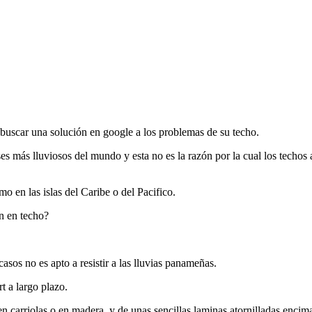
a buscar una solución en google a los problemas de su techo.
más lluviosos del mundo y esta no es la razón por la cual los techos a
 en las islas del Caribe o del Pacifico.
n en techo?
asos no es apto a resistir a las lluvias panameñas.
rt a largo plazo.
 carriolas o en madera, y de unas sencillas laminas atornilladas encima,