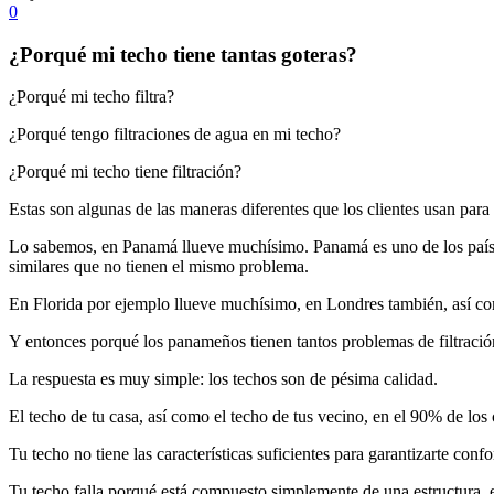
0
¿Porqué mi techo tiene tantas goteras?
¿Porqué mi techo filtra?
¿Porqué tengo filtraciones de agua en mi techo?
¿Porqué mi techo tiene filtración?
Estas son algunas de las maneras diferentes que los clientes usan par
Lo sabemos, en Panamá llueve muchísimo. Panamá es uno de los países 
similares que no tienen el mismo problema.
En Florida por ejemplo llueve muchísimo, en Londres también, así como
Y entonces porqué los panameños tienen tantos problemas de filtració
La respuesta es muy simple: los techos son de pésima calidad.
El techo de tu casa, así como el techo de tus vecino, en el 90% de los c
Tu techo no tiene las características suficientes para garantizarte confo
Tu techo falla porqué está compuesto simplemente de una estructura, en