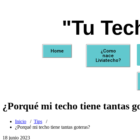
"Tu Tec
Home
¿Como
nace
Liviatecho?
¿Porqué mi techo tiene tantas g
Inicio
/
Tips
/
¿Porqué mi techo tiene tantas goteras?
18 junio 2023