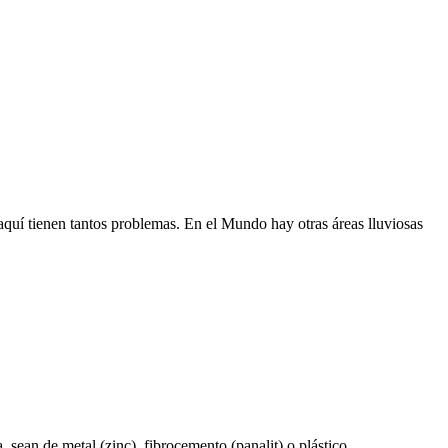
quí tienen tantos problemas. En el Mundo hay otras áreas lluviosas
 sean de metal (zinc), fibrocemento (panalit) o plástico.