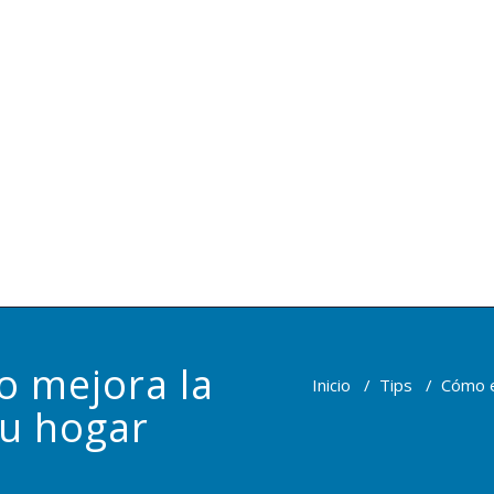
o mejora la
Inicio
/
Tips
/
Cómo e
tu hogar