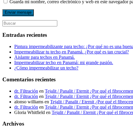
Guarda mi nombre, correo electrónico y web en este navegador p
Entradas recientes
Pintura impermeabilizante para techo: ¿Por qué no es una bue
Impermeabilizar tu techo en Panamá. ¿Por qué es tan crucial?
Aislante para techos en Panamá.
Impermeabilizar techo en Panamá: mi grande pasión.
¿Cómo impermeabilizar un techo?
Comentarios recientes
dr. Filtración
en
Tejalit / Panalit / Eternit ¿Por qué el fibrocem
dr. Filtración
en
Tejalit / Panalit / Eternit ¿Por qué el fibrocem
alonso williams
en
Tejalit / Panalit / Eternit ¿Por qué el fibro
dr. Filtración
en
Tejalit / Panalit / Eternit ¿Por qué el fibrocem
Gloria Whitfield
en
Tejalit / Panalit / Eternit ¿Por qué el fibr
Archivos