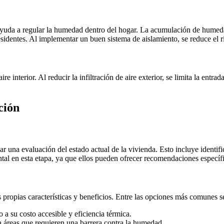
n ayuda a regular la humedad dentro del hogar. La acumulación de hume
 residentes. Al implementar un buen sistema de aislamiento, se reduce el
e interior. Al reducir la infiltración de aire exterior, se limita la entr
ción
r una evaluación del estado actual de la vivienda. Esto incluye identifi
al en esta etapa, ya que ellos pueden ofrecer recomendaciones específi
s propias características y beneficios. Entre las opciones más comunes s
o a su costo accesible y eficiencia térmica.
ra áreas que requieren una barrera contra la humedad.