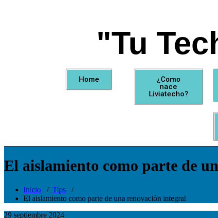
"Tu Tec
Home
¿Como
nace
Liviatecho?
El aislamiento como parte de un
Inicio
/
Tips
/
El aislamiento como parte de una renovación integral
29 septiembre 2024