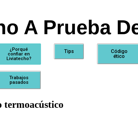
ho A Prueba De
¿Porqué
Tips
Código
confiar en
ético
Liviatecho?
Trabajos
pasados
o termoacústico