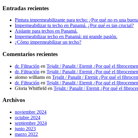
Entradas recientes
Pintura impermeabilizante para techo: ¿Por qué no es una bue
Impermeabilizar tu techo en Panamá. ¿Por qué es tan crucial?
Aislante para techos en Panamá.
Impermeabilizar techo en Panamá: mi grande pasión.
¿Cómo impermeabilizar un techo?
Comentarios recientes
dr. Filtración
en
Tejalit / Panalit / Eternit ¿Por qué el fibrocem
dr. Filtración
en
Tejalit / Panalit / Eternit ¿Por qué el fibrocem
alonso williams
en
Tejalit / Panalit / Eternit ¿Por qué el fibro
dr. Filtración
en
Tejalit / Panalit / Eternit ¿Por qué el fibrocem
Gloria Whitfield
en
Tejalit / Panalit / Eternit ¿Por qué el fibr
Archivos
noviembre 2024
octubre 2024
septiembre 2024
junio 2023
marzo 2022